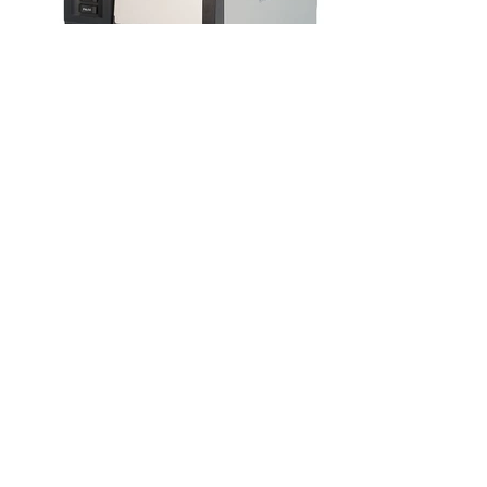
工業型打印機
賣點:
此工業機種專為要求快速、穩定及成本的製