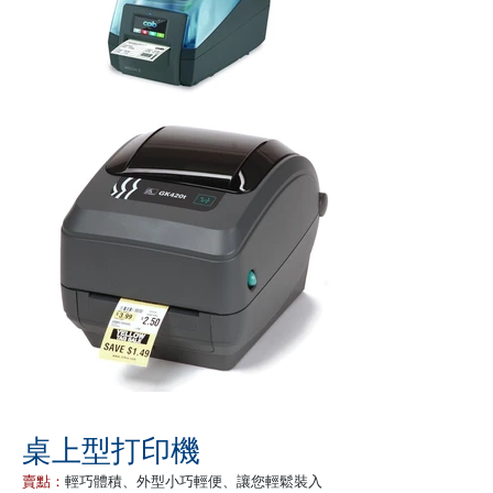
桌上型打印機
賣點：
輕巧體積、外型小巧輕便、讓您輕鬆裝入