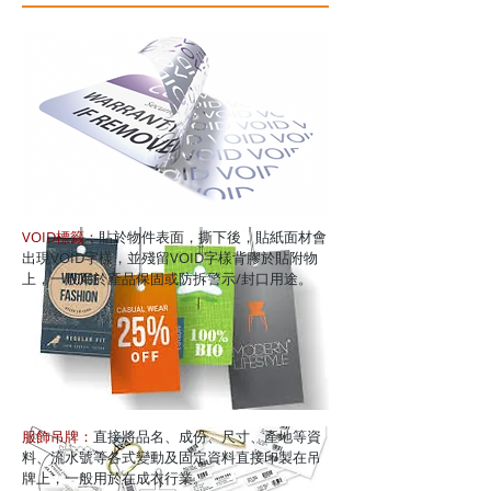
VOID標籤：
貼於物件表面，撕下後，貼紙面材會
出現VOID字樣，並殘留VOID字樣背膠於貼附物
上，一般用於產品保固或防拆警示/封口用途。
服飾吊牌：
直接將品名、成份、尺寸、產地等資
料、流水號等各式變動及固定資料直接印製在吊
牌上，一般用於在成衣行業。